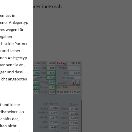
eichgewichtet oder indexnah
gemäss in
bener Anlegertyp
zes wegen für
Angaben
h seine Partner
rund seiner
enen Anlegertyp
kennen Sie an,
eger und dass
nicht angeboten
t und keine
ilscheinen an
chäfts dar,
lten nicht