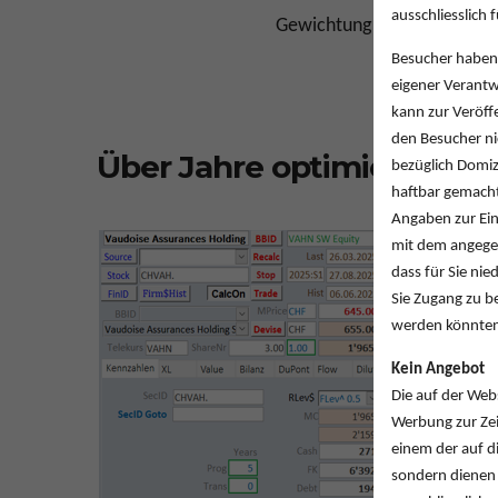
ausschliesslich
Gewichtung nach Attraktivi
Besucher haben 
eigener Verantw
kann zur Veröff
den Besucher ni
Über Jahre optimiertes 
bezüglich Domi
haftbar gemacht
Angaben zur Ein
mit dem angegeb
dass für Sie ni
Sie Zugang zu b
werden könnte
Kein Angebot
Die auf der Web
Werbung zur Ze
einem der auf d
sondern dienen 