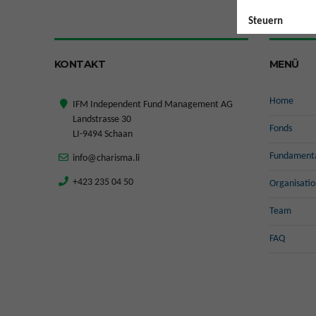
Steuern
Die steuerliche
möglichen Änder
KONTAKT
MENÜ
Anteilen an Fond
Verkaufsrestri
Home
IFM Independent Fund Management AG
Die Anteile des
Landstrasse 30
Fonds
Ausgabe, beim 
LI-9494 Schaan
Bestimmungen z
Fundamenta
info@charisma.li
Informationen s
+423 235 04 50
Organisatio
in Jurisdiktion
Gesetze und Reg
Team
dürfen nicht au
FAQ
Die Anteile de
nicht gemäss de
noch an US-Bürg
Personen betrac
(b) eingebürgert