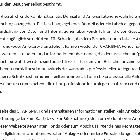
 für den Besucher selbst bestimmt.
tät
Positionsgrösse
Gl
die zutreffende Kombination aus Domizil und Anlegerkategorie wahrheits
ortung anzugeben. Ein falsch angegebenes Domizil oder ein falsch angege
entlichung von Daten und Informationen über Fonds führen, die von Geset
cht zugänglich sein dürfen. Für Schäden, die dem Besucher durch falsche 
Bewertungssystem
zil und/oder Anlegertyp entstehen, können weder der CHARISMA Fonds noc
 werden. Die Daten und Informationen über Fonds, die dem Besucher aufg
sicht gewährt werden, sind ausschliesslich für den vom Besucher angegeb
enen Domizil bestimmt. Mittels der Auswahl «professioneller Anleger» er
edrigere Schutzbestimmungen gelten können als für nicht-professionelle Anl
estimmten Fonds haben, die nicht-professionellen Anlegern in Ihrem Land 
n.
seite des CHARISMA Fonds enthaltenen Informationen stellen kein Angebo
ichnung (oder zum Kauf) bzw. zur Rücknahme (oder zum Verkauf) von Ante
ieser Webseite genannten Fonds oder zum Abschluss irgendeines Rechtsges
lediglich zu Informationszwecken. Anlage- oder andere Entscheidungen sol