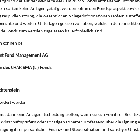
 aufgrund der auf der Webseite des CHARISMA Fonds enthaltenen Informati
in sollten keine Anlagen getätigt werden, ohne den Fondsprospekt sowie 
 resp. die Satzung, die wesentlichen Anlegerinformationen (sofern zutreff
erichte und weitere Unterlagen gelesen zu haben, welche in den Jurisdikti
de Fonds zum Vertrieb zugelassen ist, erforderlich sind.
n können bei
nt Fund Management AG
ichtet
in des CHARISMA (LI) Fonds
chtenstein
Weiter
ordert werden.
 erst dann eine Anlageentscheidung treffen, wenn sie sich von ihren Rechts-
 Wirtschaftsprüfern oder sonstigen Experten umfassend über die Eignung e
htigung ihrer persönlichen Finanz- und Steuersituation und sonstiger Ums