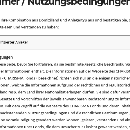
aimer / Nutzungsbedingunge
e Ihre Kombination aus Domizilland und Anlegertyp aus und bestätigen Sie, 
elesen und verstanden zu haben:
Ertragshistorie
tet
Gl
ven
Finanzierungshebel
gungen
diese Seite, bevor Sie fortfahren, da sie bestimmte gesetzliche Beschränkung
ser Informationen enthält. Die Informationen auf der Webseite des CHARIS
s «CHARISMA Fonds» bezeichnet) richten sich nur an diejenigen natürliche
Risikogewichtete Aktiven
igt
Nu
rsonen, welche die Informationen aufgrund der rechtlichen und regulatorisc
land resp. dem Land ihrer Nationalität erlangen dürfen. Sie sind dafür veran
Gesetze und Vorschriften der jeweils anwendbaren Rechtsordnung zu info
en. Mit dem Zugriff auf die Webseite des CHARISMA Fonds und deren Inhalt
Realisierungstempo
sch
Se
ie nachstehenden Nutzungsbedingungen und die rechtlichen Bestimmungen,
hne Vorankündigung geändert werden können, gelesen, verstanden und akz
nformationen über Fonds, die dem Besucher zur Einsicht gewährt werden, 