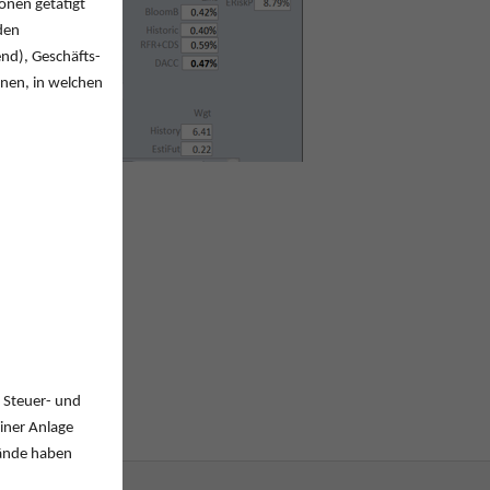
onen getätigt
den
end), Geschäfts-
onen, in welchen
, Steuer- und
iner Anlage
tände haben