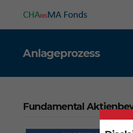
c
h
f
o
r
:
Anlageprozess
Fundamental Aktienbe