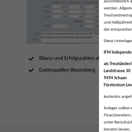
ausschliesslich
werden. Allgeme
Treuhandvertrag
und Halbjahresb
der entsprechen
Diese Unterlage
IFM
Ind
e
pende
Bilanz-und Erfolgszahlen ab 1980 zeitgew
als Treuhänder
Datenquellen
Bloomberg
Landstrasse 30
9494 Schaan
Fürstentum Lie
kostenlos angef
Anleger sollten
Finanzberatern,
unter Berücksic
beraten lassen.