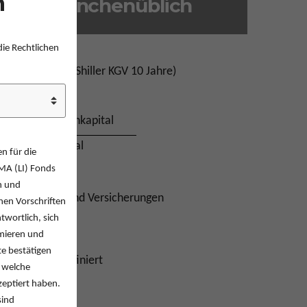
n
Branchenüblich​
die Rechtlichen
eichgewichtet (Shiller KGV 10 Jahre)
Schulden + Eigenkapital
Eigenkapital
en für die
MA (LI) Fonds
n und
r für Banken und Versicherungen
hen Vorschriften
twortlich, sich
rmieren und
e bestätigen
lten explizit definiert
 welche
eptiert haben.
sind