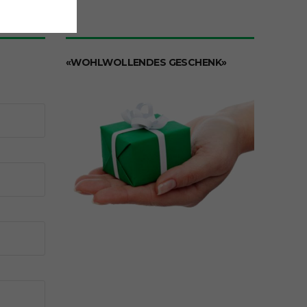
erliegt
usserung von
«WOHLWOLLENDES GESCHENK»
en. Bei der
rt geltenden
gestellten
tische Personen
en die dortigen
ische Personen
erika (USA)
er in den USA
 natürlichen
geboren wurden,
eines