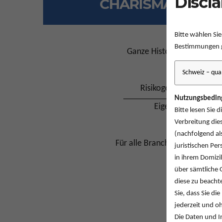
Discl
CHARISMA
Bitte wählen Si
Bestimmungen g
Ganze Historie zeitgewich
Risikogewichtete Akti
Nutzungsbedin
Eigenkapital
Bitte lesen Sie 
Verbreitung die
(nachfolgend al
Für alle Branchen berücksicht
juristischen Pe
in ihrem Domizil
über sämtliche 
diese zu beacht
Aktienspezifi
Sie, dass Sie d
jederzeit und o
Die Daten und I